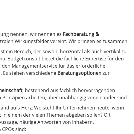
vorankommen –
 Projekte
ung nennen, wir nennen es
Fachberatung &
entralen Wirkungsfelder vereint. Wir bringen es zusammen.
st ein Bereich, der sowohl horizontal als auch vertikal zu
a. Budgetconsult bietet die fachliche Expertise für den
ie den Managementservice für das erforderliche
 Es stehen verschiedene
Beratungsoptionen
zur
meinschaft
, bestehend aus fachlich hervorragenden
en Prinzipien arbeiten, aber unabhängig voneinander sind.
and aufs Herz: Wo steht Ihr Unternehmen heute, wenn
nz in einem der vielen Themen abgeben sollen? Oft
e Aussage, häufige Antworten von Inhabern,
 CPOs sind: