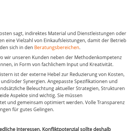
aufspüren.
nzial erkennen.
nnvoll nutzen.
sten sagt, indirektes Material und Dienstleistungen oder
n eine Vielzahl von Einkaufsleistungen, damit der Betrieb
nden sich in den
Beratungsbereichen
.
 wo wir unseren Kunden neben der Methodenkompetenz
nnen, in Form von fachlichem Input und Kreativität.
eistern ist der externe Hebel zur Reduzierung von Kosten,
 und/oder Synergien. Angepasste Spezifikationen und
ndsätzliche Beleuchtung aktueller Strategien, Strukturen
eide Aspekte sind wichtig. Sie müssen
et und gemeinsam optimiert werden. Volle Transparenz
ungen für gutes Gelingen.
iedliche Interessen. Konfliktpotenzial sollte deshalb