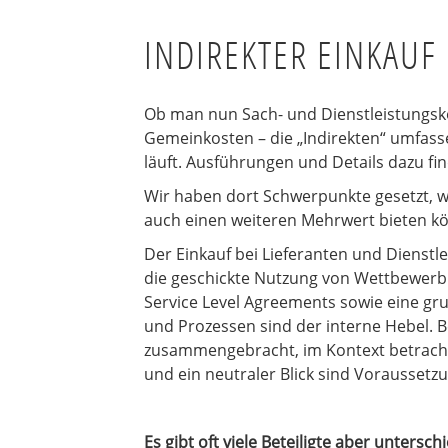
Potenziale 
Konfliktpote
INDIREKTER EINKAUF
Die Hebel si
Ob man nun Sach- und Dienstleistungsko
Gemeinkosten – die „Indirekten“ umfasse
läuft. Ausführungen und Details dazu fi
Wir haben dort Schwerpunkte gesetzt,
auch einen weiteren Mehrwert bieten kö
Der Einkauf bei Lieferanten und Dienstl
die geschickte Nutzung von Wettbewerb
Service Level Agreements sowie eine gru
und Prozessen sind der interne Hebel. B
zusammengebracht, im Kontext betracht
und ein neutraler Blick sind Voraussetz
Es gibt oft viele Beteiligte aber untersch